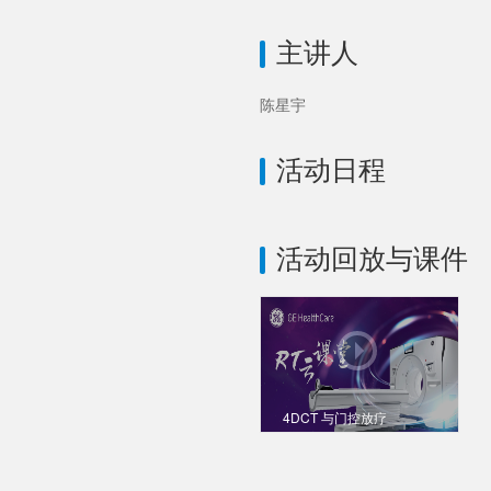
主讲人
陈星宇
活动日程
活动回放与课件
4DCT 与门控放疗