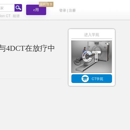
e用
登录 | 注册
ion CT
能谱
进入学苑
与4DCT在放疗中
CT学苑