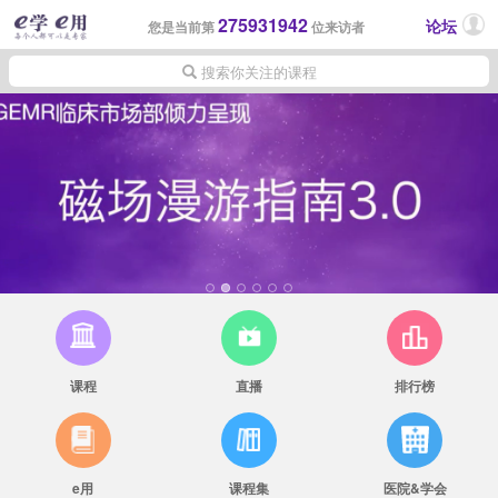
275931942
论坛
您是当前第
位来访者
搜索你关注的课程
课程
直播
排行榜
e用
课程集
医院&学会