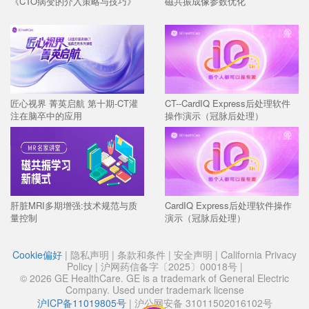
《CTO病变的介入策略与技巧》
磁共振成像参数优化
匠心视界 菁英启航 第十期-CT灌
CT--CardIQ Express后处理软件
注在脑卒中的应用
操作演示（冠脉后处理）
肝脏MRI多期增强:技术规范与质
CardIQ Express后处理软件操作
量控制
演示（冠脉后处理）
Cookie偏好
|
隐私声明
|
条款和条件
|
安全声明
|
California Privacy
Policy
|
沪网药信备字〔2025〕00018号
|
© 2026 GE HealthCare. GE is a trademark of General Electric
Company. Used under trademark license
沪ICP备11019805号
|
沪公网安备 31011502016102号