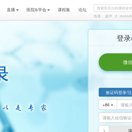
直播
医院&学会
课程集
论坛
热搜：
超声
ct
revoluti
登录
微信
验证码登录/注
+86