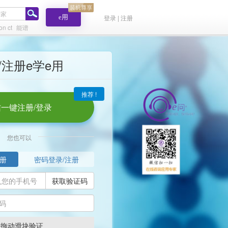
e用
登录 | 注册
on ct
能谱
/注册e学e用
推荐 !
一键注册/登录
您也可以
册
密码登录/注册
获取验证码
请拖动滑块验证