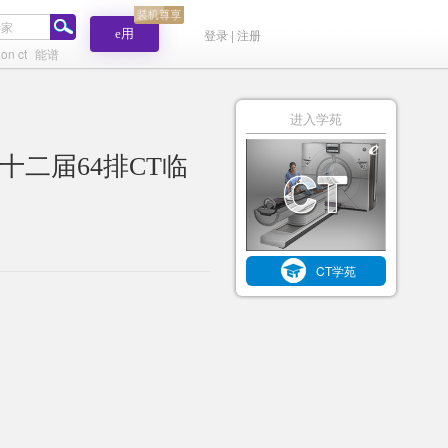
e用
登录 | 注册
ion ct
能谱
进入学苑
十二届64排CT临
CT学苑