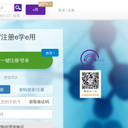
e用
登录 | 注册
tion CT
能谱
/注册e学e用
推荐 !
一键注册/登录
您也可以
册
密码登录/注册
获取验证码
请拖动滑块验证