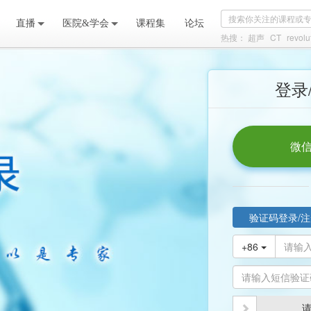
直播
医院&学会
课程集
论坛
热搜：
超声
CT
revolu
登录
微信
验证码登录/注
+86