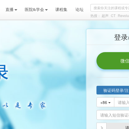
直播
医院&学会
课程集
论坛
热搜：
超声
CT
Revolu
登录
微信
验证码登录/注
+86