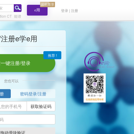
e用
登录 | 注册
tion CT
能谱
/注册e学e用
推荐 !
一键注册/登录
您也可以
册
密码登录/注册
获取验证码
请拖动滑块验证