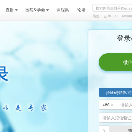
直播
医院&学会
课程集
论坛
热搜：
超声
CT
Revolu
登录
微信
验证码登录/注
+86