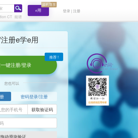
e用
登录 | 注册
tion CT
能谱
/注册e学e用
推荐 !
一键注册/登录
您也可以
册
密码登录/注册
获取验证码
请拖动滑块验证