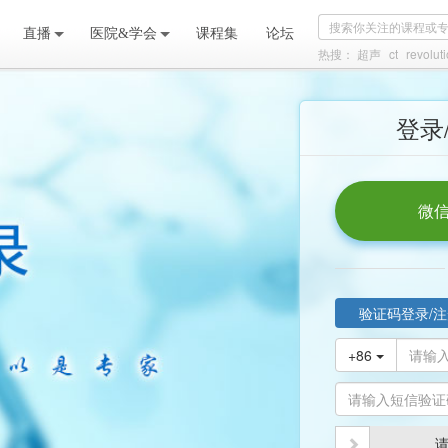
直播
医院&学会
课程集
论坛
热搜：
超声
ct
revoluti
登录
微信
验证码登录/注
+86