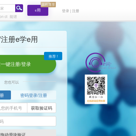
e用
登录 | 注册
on ct
能谱
/注册e学e用
推荐 !
一键注册/登录
您也可以
册
密码登录/注册
获取验证码
请拖动滑块验证