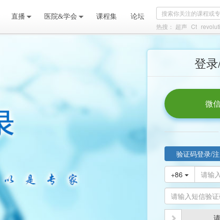
直播
医院&学会
课程集
论坛
热搜：
超声
Ct
revolut
登录
微信
验证码登录/注
+86