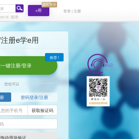
e用
登录 | 注册
ion ct
能谱
/注册e学e用
推荐 !
一键注册/登录
您也可以
册
密码登录/注册
获取验证码
请拖动滑块验证