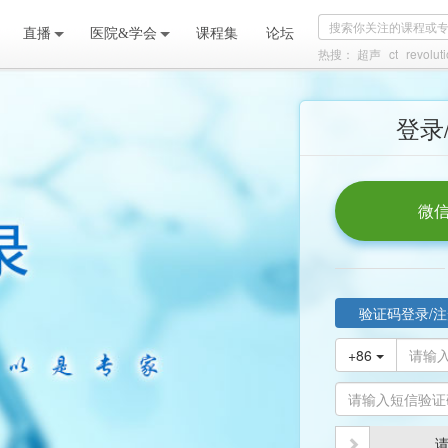
直播
医院&学会
课程集
论坛
热搜：
超声
ct
revoluti
登录
微信
验证码登录/注
+86