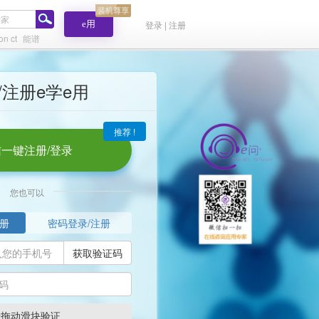
e用
登录 | 注册
on ct
能谱
/注册e学e用
推荐 !
一键注册/登录
您也可以
册
密码登录/注册
获取验证码
请拖动滑块验证