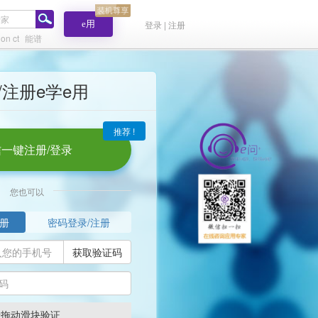
e用
登录 | 注册
ion ct
能谱
/注册e学e用
推荐 !
一键注册/登录
您也可以
册
密码登录/注册
获取验证码
请拖动滑块验证