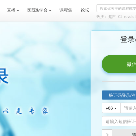
直播
医院&学会
课程集
论坛
热搜：
超声
Ct
revolut
登录
微信
验证码登录/注
+86