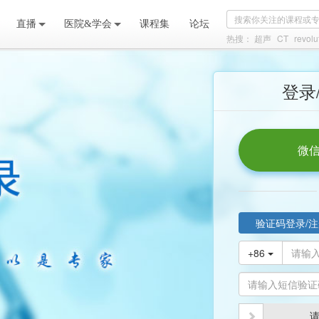
直播
医院&学会
课程集
论坛
热搜：
超声
CT
revolu
登录
微信
验证码登录/注
+86