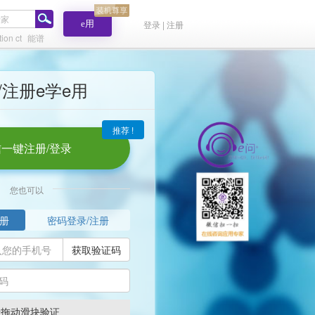
e用
登录 | 注册
tion ct
能谱
/注册e学e用
推荐 !
一键注册/登录
您也可以
册
密码登录/注册
获取验证码
请拖动滑块验证