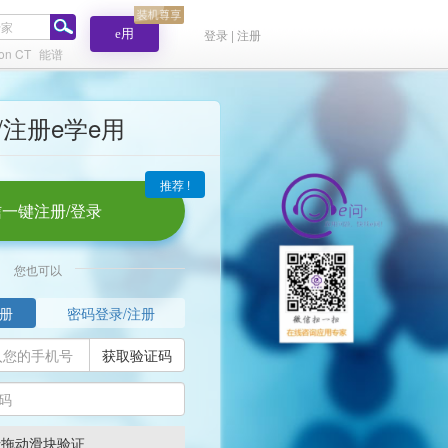
e用
登录 | 注册
ion CT
能谱
/注册e学e用
推荐 !
一键注册/登录
您也可以
册
密码登录/注册
获取验证码
请拖动滑块验证