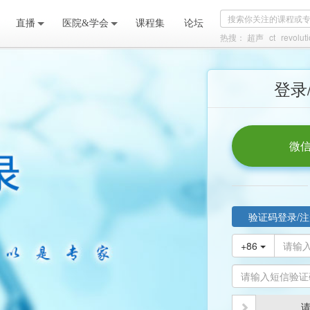
直播
医院&学会
课程集
论坛
热搜：
超声
ct
revolut
登录
微信
验证码登录/注
+86