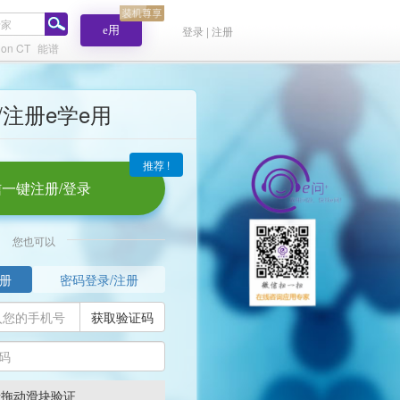
e用
登录 | 注册
tion CT
能谱
/注册e学e用
推荐 !
一键注册/登录
您也可以
册
密码登录/注册
获取验证码
请拖动滑块验证