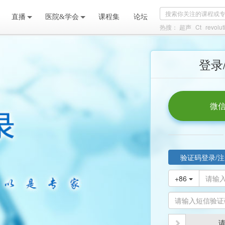
直播
医院&学会
课程集
论坛
热搜：
超声
Ct
revolu
登录
微信
验证码登录/注
+86