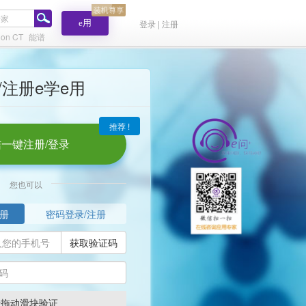
e用
登录 | 注册
tion CT
能谱
/注册e学e用
推荐 !
一键注册/登录
您也可以
册
密码登录/注册
获取验证码
请拖动滑块验证