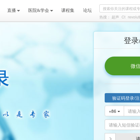
直播
医院&学会
课程集
论坛
热搜：
超声
Ct
revolu
登录
微信
验证码登录/注
+86