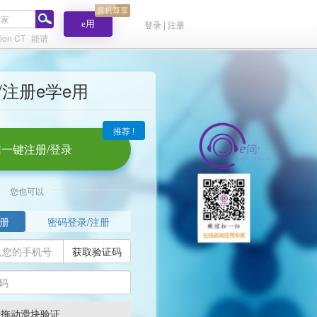
e用
登录 | 注册
ion CT
能谱
/注册e学e用
推荐 !
一键注册/登录
您也可以
册
密码登录/注册
获取验证码
请拖动滑块验证