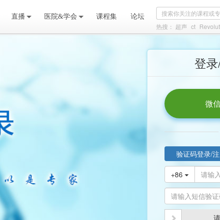
直播
医院&学会
课程集
论坛
热搜：
超声
ct
Revolut
登录
微信
验证码登录/注
+86