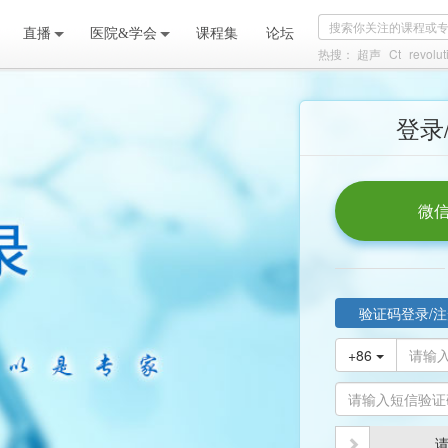
直播
医院&学会
课程集
论坛
热搜：
超声
Ct
revolut
登录
微信
验证码登录/注
+86