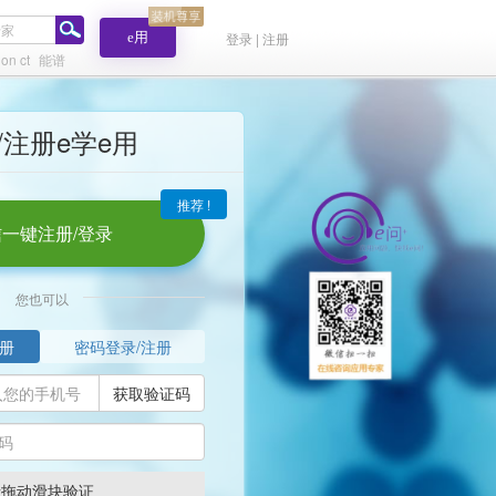
e用
登录 | 注册
ion ct
能谱
/注册e学e用
推荐 !
一键注册/登录
您也可以
册
密码登录/注册
获取验证码
请拖动滑块验证