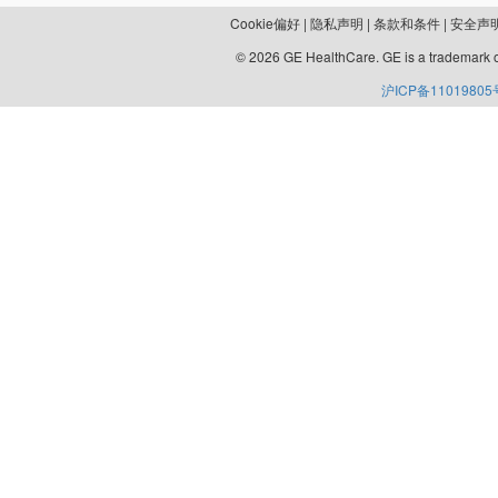
Cookie偏好
|
隐私声明
|
条款和条件
|
安全声
© 2026 GE HealthCare. GE is a trademark o
沪ICP备11019805