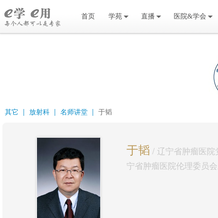
首页
学苑
直播
医院&学会
其它
|
放射科
|
名师讲堂
|
于韬
于韬
/
辽宁省肿瘤医院
宁省肿瘤医院伦理委员会