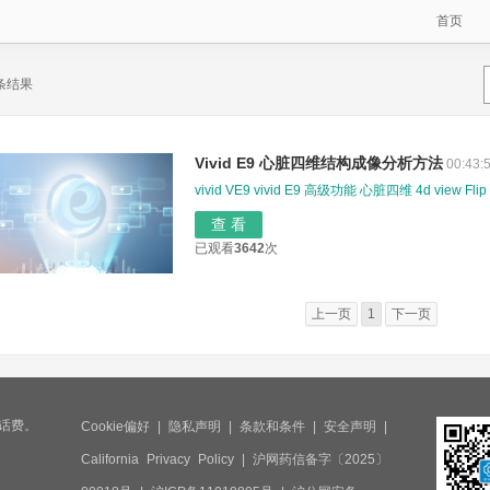
首页
 条结果
Vivid E9 心脏四维结构成像分析方法
00:43:
vivid
VE9
vivid E9
高级功能
心脏四维
4d view
Flip
查 看
已观看
3642
次
上一页
1
下一页
话费。
Cookie偏好
|
隐私声明
|
条款和条件
|
安全声明
|
California Privacy Policy
|
沪网药信备字〔2025〕