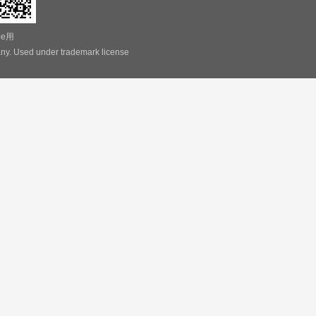
学e用
ny. Used under trademark license