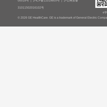
00018号
|
沪ICP备11019805号
|
沪公网安备
31011502016102号
e
© 2026 GE HealthCare. GE is a trademark of General Electric Compa