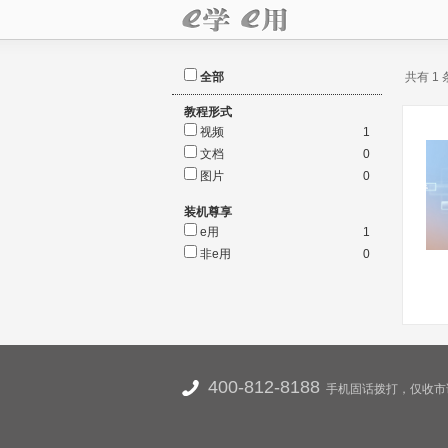
全部
共有 1
教程形式
视频
1
文档
0
图片
0
装机尊享
e用
1
非e用
0
400-812-8188
手机固话拨打，仅收市