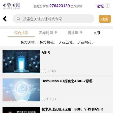
276423139
论坛
您是当前第
位来访者
搜索
综合推荐
发布时间
播放量
e用
教程内容
教程形式
人体系统
人体部位
ASiR
00:00:48
Revolution CT探秘之ASiR-V原理
00:13:03
技术原理及临床应用：SSF、VHS和ASiR